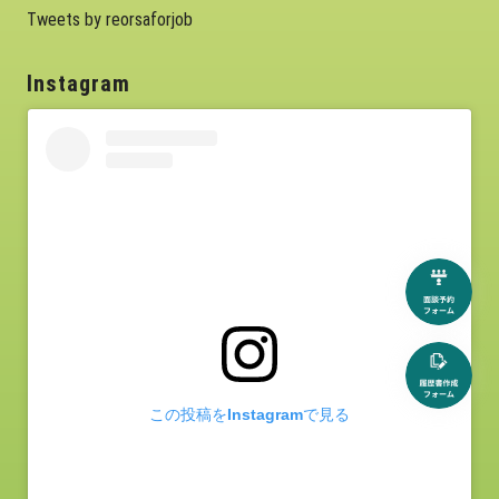
Tweets by reorsaforjob
Instagram
この投稿をInstagramで見る