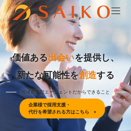
価値ある
出会い
を提供し、
新たな可能性を
創造
する
地域密着型エージェントだからできること
企業様で採用支援・
代行を希望される方はこちら >