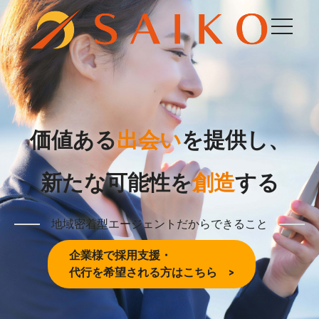
価値ある
出会い
を提供し、
新たな可能性を
創造
する
地域密着型エージェントだからできること
企業様で採用支援・
代行を希望される方はこちら >