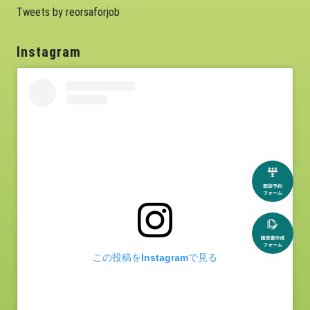
Tweets by reorsaforjob
Instagram
この投稿をInstagramで見る