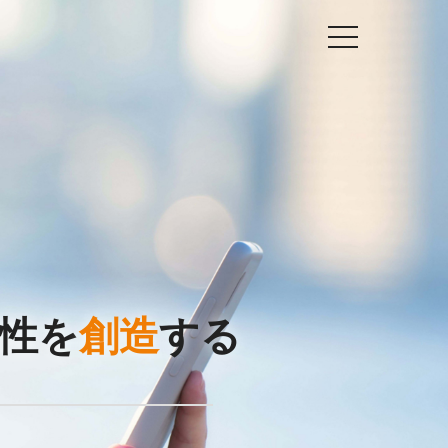
性を
創造
する