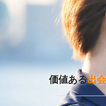
価値ある
出