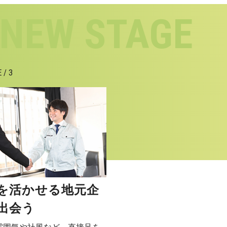
 / 3
を活かせる地元企
出会う