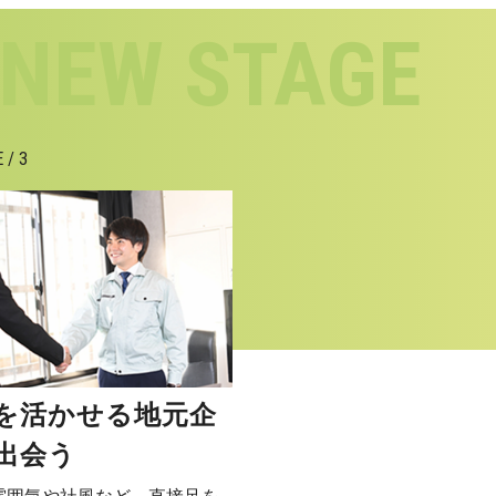
 / 3
を活かせる地元企
出会う