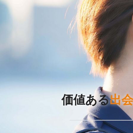
価値ある
出