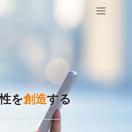
性を
創造
する