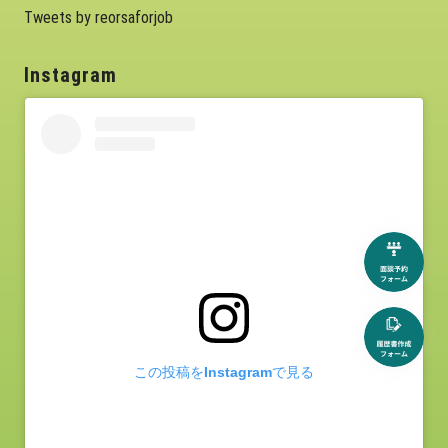
Tweets by reorsaforjob
Instagram
この投稿をInstagramで見る