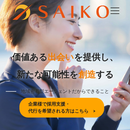
価値ある
出会い
を提供し、
新たな可能性を
創造
する
地域密着型エージェントだからできること
企業様で採用支援・
代行を希望される方はこちら >