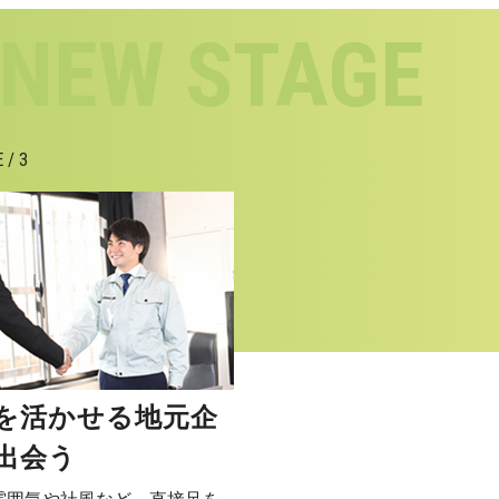
 / 3
を活かせる地元企
出会う