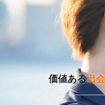
価値ある
出