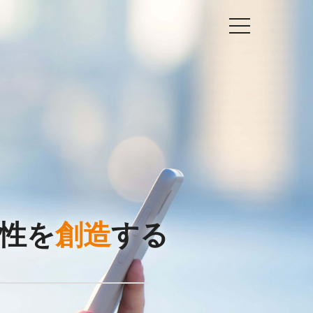
性を
創造
する