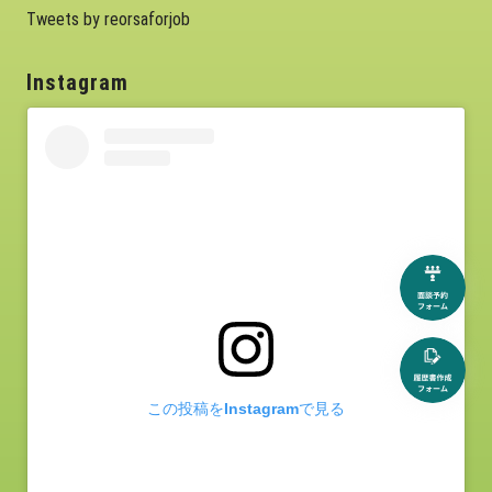
Tweets by reorsaforjob
Instagram
この投稿をInstagramで見る