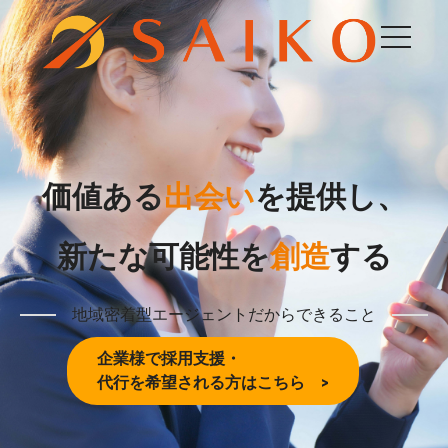
価値ある
出会い
を提供し、
新たな可能性を
創造
する
地域密着型エージェントだからできること
企業様で採用支援・
代行を希望される方はこちら >