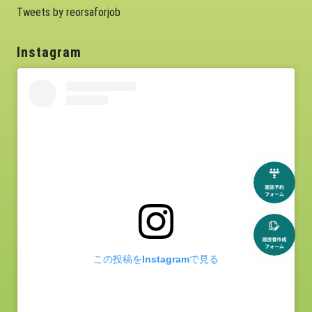
Tweets by reorsaforjob
Instagram
この投稿をInstagramで見る