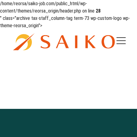
/home/reorsa/saiko-job.com/public_html/wp-
content/themes/reorsa_origin/header.php on line
28
" class="archive tax-staff_column-tag term-73 wp-custom-logo wp-
theme-reorsa_origin">