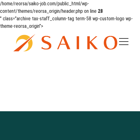
/home/reorsa/saiko-job.com/public_html/wp-
content/themes/reorsa_origin/header.php on line
28
" class="archive tax-staff_column-tag term-58 wp-custom-logo wp-
theme-reorsa_origin">