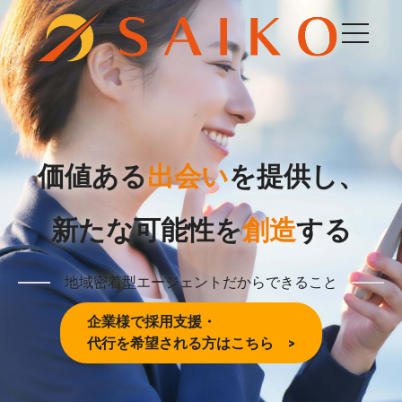
価値ある
出会い
を提供し、
新たな可能性を
創造
する
地域密着型エージェントだからできること
企業様で採用支援・
代行を希望される方はこちら >