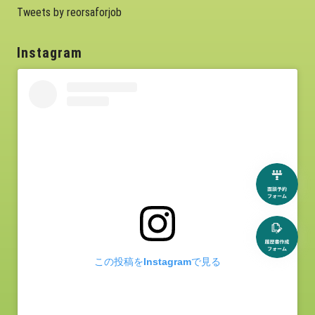
Tweets by reorsaforjob
Instagram
この投稿をInstagramで見る