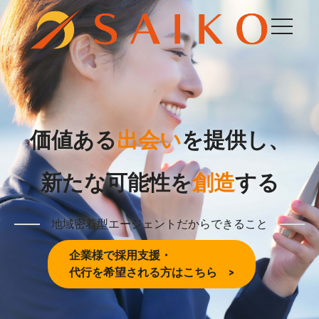
価値ある
出会い
を提供し、
新たな可能性を
創造
する
地域密着型エージェントだからできること
企業様で採用支援・
代行を希望される方はこちら >