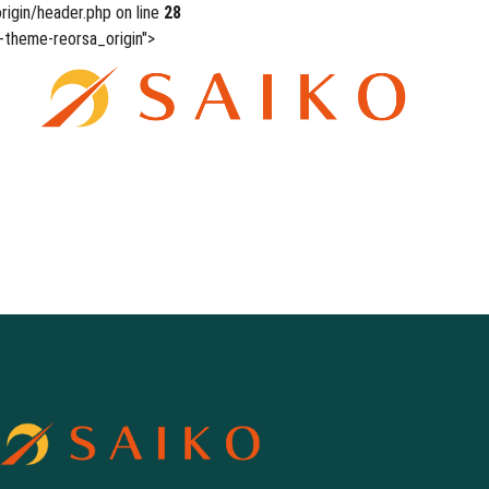
igin/header.php on line
28
-theme-reorsa_origin">